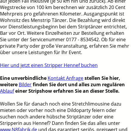
auf jeden Fall inklusive (je 50 km hin und zurück). Ab einer
Wegstrecke von 100 km berechnen wir zusätzlich 20 Cent
Mehrpreis pro gefahrenen Kilometer. Ausgangspunkt ist
Wohnsitz des Menstrip Tänzer. Die Bezahlung wird direkt
vor Dienstleistungsbeginn bei dem Striptänzer entrichtet,
Bar vor Ort. Weitere Einzelheiten zur Bestellung erhalten
Sie unter der Servicenummer 0177 - 8534542. Ob für eine
private Party oder große Veranstaltung, erfahren Sie mehr
über unsere Leistungen für Ihr Event.
Hier und jetzt einen
Stripper Hennef buchen
Eine unverbindliche
Kontakt Anfrage
stellen Sie hier,
weitere
Bilder
finden Sie dort und alles zum regulären
Ablauf
einer Stripshow erfahren Sie an dieser Stelle.
Wollen Sie für danach noch eine Stretchlimousine dazu
mieten oder vorher noch eine Dildoparty feiern oder
suchen noch andere hübsche Striptänzer oder eine
Stripperin aus Hennef? Dann finden Sie das alles unter
www.N8fabrik.de
und das garantiert seriös, preiswert und